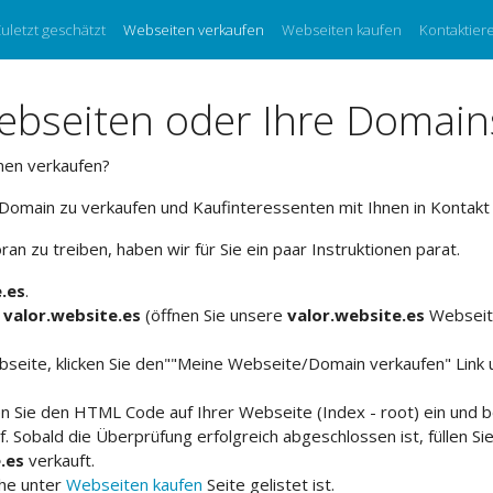
uletzt geschätzt
Webseiten verkaufen
Webseiten kaufen
Kontaktier
Webseiten oder Ihre Domain
men verkaufen?
Domain zu verkaufen und Kaufinteressenten mit Ihnen in Kontakt 
 zu treiben, haben wir für Sie ein paar Instruktionen parat.
.es
.
f
valor.website.es
(öffnen Sie unsere
valor.website.es
Webseite
ebseite, klicken Sie den""Meine Webseite/Domain verkaufen" Lin
en Sie den HTML Code auf Ihrer Webseite (Index - root) ein und 
. Sobald die Überprüfung erfolgreich abgeschlossen ist, füllen Si
.es
verkauft.
che unter
Webseiten kaufen
Seite gelistet ist.