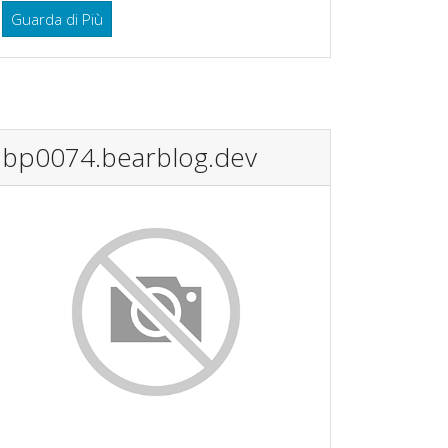
Guarda di Più
bp0074.bearblog.dev