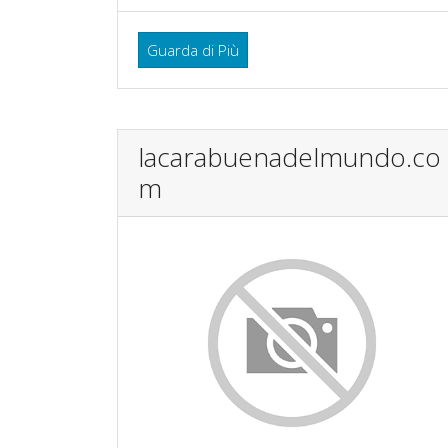
Guarda di Più
lacarabuenadelmundo.co
m