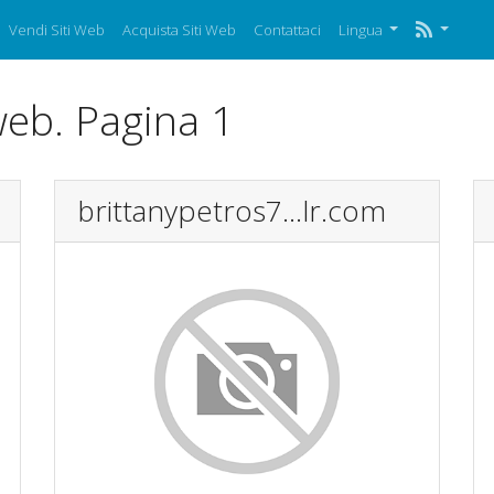
Vendi Siti Web
Acquista Siti Web
Contattaci
Lingua
 web. Pagina 1
brittanypetros7...lr.com