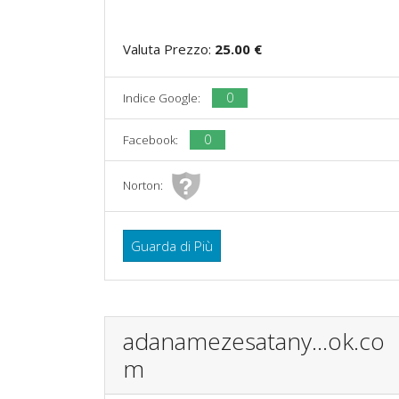
Valuta Prezzo:
25.00 €
0
Indice Google:
0
Facebook:
Norton:
Guarda di Più
adanamezesatany...ok.co
m