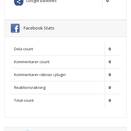
Google Backlinks
0
Facebook Stats
Dela count
0
Kommentarer count
0
Kommentarer räknas i plugin
0
Reaktionsräkning
0
Total count
0