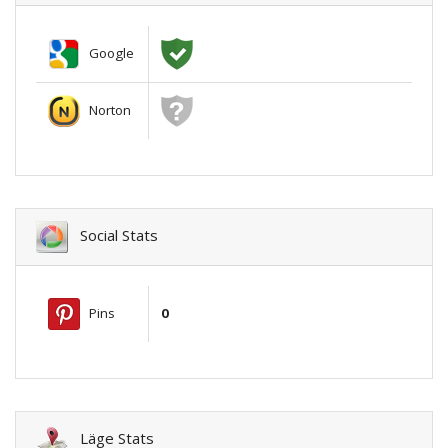
Google
Norton
Social Stats
Pins
0
Läge Stats