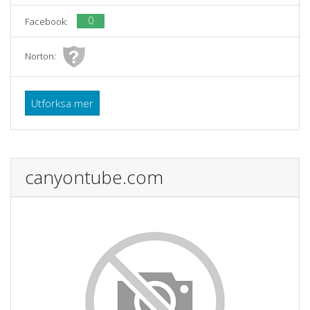
0
Facebook:
Norton:
Utforksa mer
canyontube.com