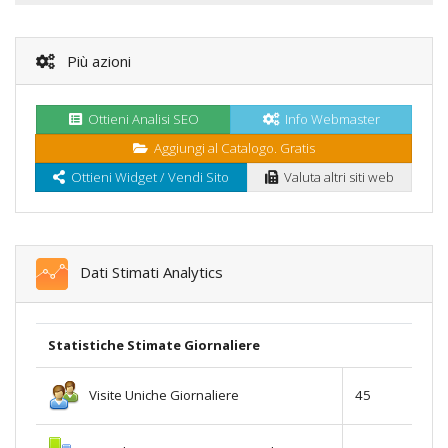
Più azioni
Ottieni Analisi SEO
Info Webmaster
Aggiungi al Catalogo. Gratis
Ottieni Widget / Vendi Sito
Valuta altri siti web
Dati Stimati Analytics
Statistiche Stimate Giornaliere
Visite Uniche Giornaliere
45