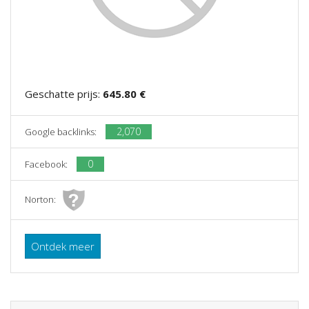
Geschatte prijs:
645.80 €
2,070
Google backlinks:
0
Facebook:
Norton:
Ontdek meer