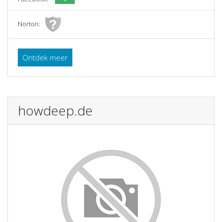
Norton:
Ontdek meer
howdeep.de