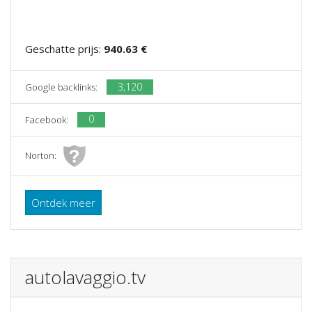
Geschatte prijs:
940.63 €
3,120
Google backlinks:
0
Facebook:
Norton:
Ontdek meer
autolavaggio.tv