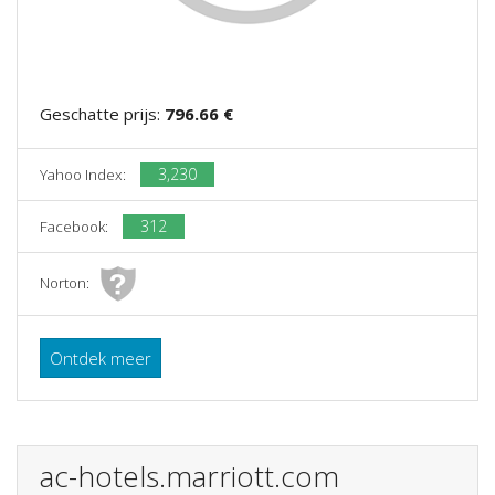
Geschatte prijs:
796.66 €
3,230
Yahoo Index:
312
Facebook:
Norton:
Ontdek meer
ac-hotels.marriott.com