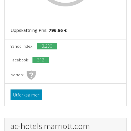
Uppskattning Pris:
796.66 €
3,230
Yahoo Index:
312
Facebook:
Norton:
Utforksa mer
ac-hotels.marriott.com