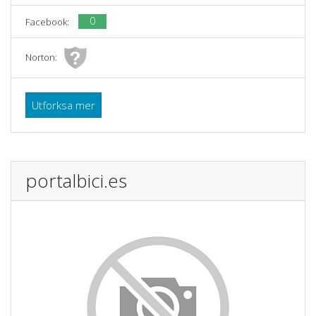
0
Facebook:
Norton:
Utforksa mer
portalbici.es