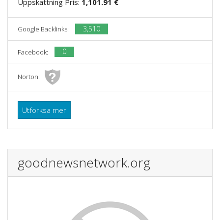
Uppskattning Pris:
1,101.91 €
3,510
Google Backlinks:
0
Facebook:
Norton:
Utforksa mer
goodnewsnetwork.org