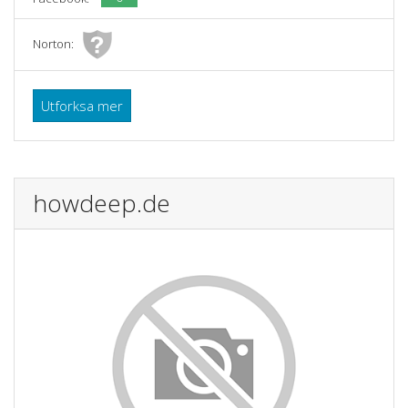
Norton:
Utforksa mer
howdeep.de